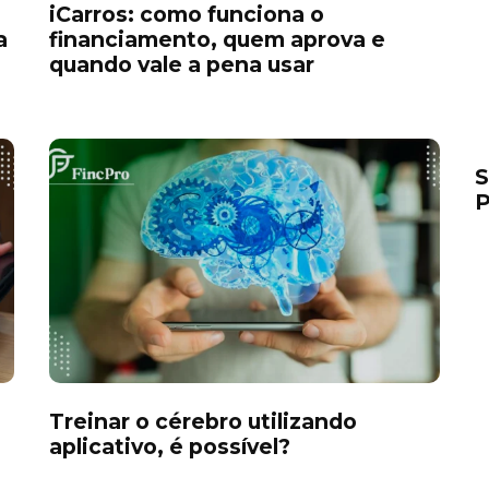
iCarros: como funciona o
a
financiamento, quem aprova e
quando vale a pena usar
S
P
Treinar o cérebro utilizando
aplicativo, é possível?