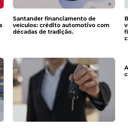
Santander financiamento de
B
s
veículos: crédito automotivo com
v
décadas de tradição.
f
c
A
c