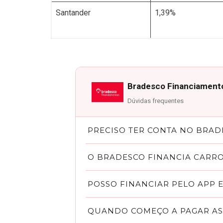
Santander
1,39%
Bradesco Financiament
Dúvidas frequentes
PRECISO TER CONTA NO BRAD
Sim. O Bradesco exige que o solicitante sej
O BRADESCO FINANCIA CARRO
Sim. O Bradesco aceita carros com até 12 
POSSO FINANCIAR PELO APP E
grandes bancos brasileiros.
Sim. Contratações pelo aplicativo do Brad
QUANDO COMEÇO A PAGAR AS
relação à contratação presencial.