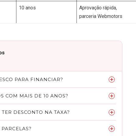
10 anos
Aprovação rápida,
parceria Webmotors
os
ESCO PARA FINANCIAR?
a correntista para contratar o financiamento de veículos.
S COM MAIS DE 10 ANOS?
anos de fabricação, um dos limites mais amplos entre os
 TER DESCONTO NA TAXA?
esco podem ter até 20% de desconto na taxa de juros em
 PARCELAS?