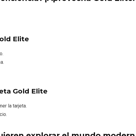
old Elite
o.
a.
eta Gold Elite
r la tarjeta.
cio.
quieren explorar el mundo modern