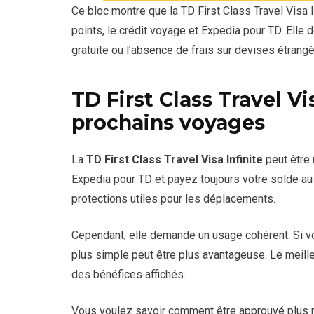
première année.
Ce bloc montre que la TD First Class Travel Visa I
La TD First Class Travel Visa Infinite peut of
points, le crédit voyage et Expedia pour TD. Elle d
protections pratiques. Ces éléments renforcen
Cependant, il faut éviter de dépenser plus qu
gratuite ou l’absence de frais sur devises étrangè
dépend de votre usage normal.
Face à la Scotiabank Passport Visa Infinite, e
reste compétitive pour ceux qui réservent s
TD First Class Travel Vi
prochains voyages
La
TD First Class Travel Visa Infinite
peut être 
Expedia pour TD et payez toujours votre solde au
protections utiles pour les déplacements.
Cependant, elle demande un usage cohérent. Si v
plus simple peut être plus avantageuse. Le meil
des bénéfices affichés.
Vous voulez savoir comment être approuvé plus r