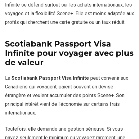
un bon départ au programme Scene+.
peut être plus logique. Dans ce cas, les récompenses ne
Infinite se défend surtout sur les achats internationaux, les
valeur globale.
pour les voyages hors Canada. L’absence de frais de
compensent pas toujours les intérêts.
voyages et la flexibilité Scene+. Elle est moins adaptée aux
transaction en devises étrangères peut aider à réduire le
Cependant, il faut vérifier les règles. Certaines offres
coût réel des déplacements.
profils qui cherchent une carte gratuite ou un taux réduit.
exigent un montant d’achats précis ou une période limitée
pour obtenir toute la valeur.
Face à une carte gratuite, elle devient intéressante
seulement si vous utilisez assez ses avantages. Pour un
Scotiabank Passport Visa
voyageur régulier, elle garde un positionnement solide.
Infinite pour voyager avec plus
de valeur
La
Scotiabank Passport Visa Infinite
peut convenir aux
Canadiens qui voyagent, paient souvent en devise
étrangère et veulent accumuler des points Scene+. Son
principal intérêt vient de l’économie sur certains frais
internationaux.
Toutefois, elle demande une gestion sérieuse. Si vous
payez seulement le minimum ou voyagez rarement, une