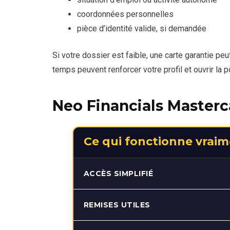
coordonnées personnelles
pièce d’identité valide, si demandée
Si votre dossier est faible, une carte garantie pe
temps peuvent renforcer votre profil et ouvrir la 
Neo Financials Masterc
Ce qui fonctionne vrai
ACCÈS SIMPLIFIÉ
La Neo Financials Mastercard peut être intér
REMISES UTILES
sans viser directement une carte premium. E
Canada, reconstruisent leur dossier ou cher