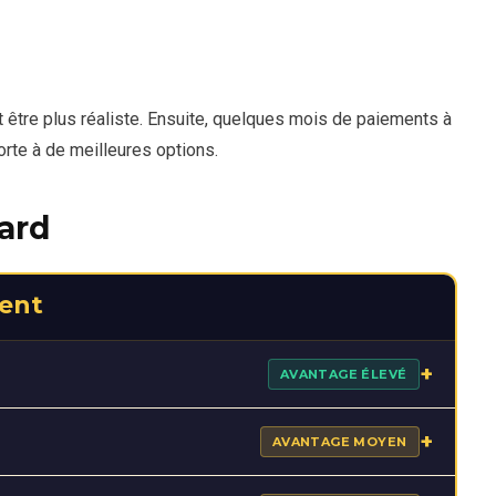
ut être plus réaliste. Ensuite, quelques mois de paiements à
porte à de meilleures options.
ard
ment
+
AVANTAGE ÉLEVÉ
essante pour les personnes qui veulent accéder au crédit
+
AVANTAGE MOYEN
lle peut mieux convenir aux profils qui commencent au
chent une option numérique plus souple.