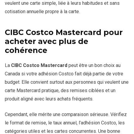
naturellement dans votre budget.
veulent une carte simple, liée à leurs habitudes et sans
complet. Dans ce cas, les remises restent un vrai
parler aux personnes qui dépensent beaucoup dans les
cotisation annuelle propre à la carte.
avantage au lieu d’être annulées par les intérêts.
Face à BMO Cashback, elle peut être moins universelle.
sorties et commandes de repas.
BMO peut mieux convenir aux achats essentiels plus
CIBC Costco reste toutefois plus pertinente pour un
larges, tandis que CIBC Costco est plus liée à un
membre fidèle à Costco. Son intérêt repose sur la
CIBC Costco Mastercard pour
écosystème précis.
continuité entre l’adhésion, les achats et la carte.
acheter avec plus de
Cette carte devient donc très cohérente quand Costco
occupe déjà une place réelle dans vos dépenses. Sinon,
cohérence
une carte plus flexible peut offrir une meilleure valeur.
La
CIBC Costco Mastercard
peut être un bon choix au
Canada si votre adhésion Costco fait déjà partie de votre
budget. Elle convient surtout aux personnes qui veulent une
carte Mastercard pratique, des remises ciblées et un
produit aligné avec leurs achats fréquents.
Cependant, elle mérite une comparaison sérieuse. Vérifiez
le format de remise, le taux annuel, l’adhésion Costco, les
catégories utiles et les cartes concurrentes. Une bonne