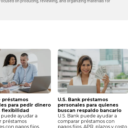
t focused on producing, reviewing, and organizing materials for
 préstamos
U.S. Bank préstamos
es para pedir dinero
personales para quienes
flexibilidad
buscan respaldo bancario
 puede ayudar a
U.S. Bank puede ayudar a
r préstamos
comparar préstamos con
s con pagos fijos,
pagos fijos, APR, plazos y costo