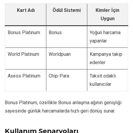
Kart Adı
Ödül Sistemi
Kimler İçin
Uygun
Bonus Platinum
Bonus
Yoğun harcama
yapanlar
World Platinum
Worldpuan
Kampanya takip
edenler
Axess Platinum
Chip-Para
Taksit odaklı
kullanıcılar
Bonus Platinum, özellikle Bonus anlaşma ağının genişliği
sayesinde günlük harcamalarda hızlı geri dönüş sunar.
Kullanım Senaryoları