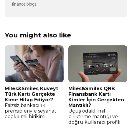
finance blogs.
You might also like
Miles&Smiles Kuveyt
Miles&Smiles QNB
Türk Kartı Gerçekte
Finansbank Kartı
Kime Hitap Ediyor?
Kimler İçin Gerçekten
Faizsiz bankacılık
Mantıklı?
prensipleriyle seyahat
Uçuş odaklı mil
odaklı mil birikimi
biriktirme mantığı ve
doğru kullanıcı profili