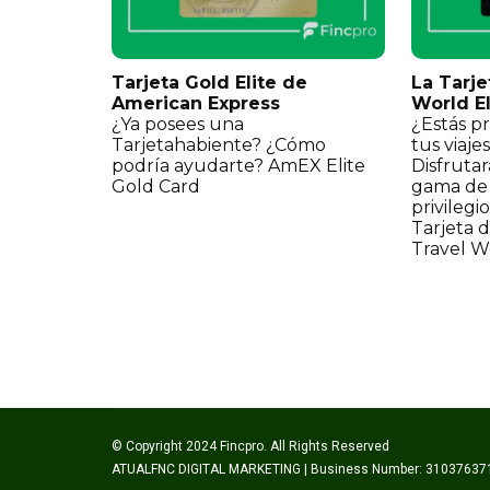
Tarjeta Gold Elite de
La Tarje
American Express
World El
¿Ya posees una
¿Estás p
Tarjetahabiente? ¿Cómo
tus viaje
podría ayudarte? AmEX Elite
Disfruta
Gold Card
gama de 
privilegi
Tarjeta 
Travel Wo
© Copyright 2024 Fincpro. All Rights Reserved
ATUALFNC DIGITAL MARKETING | Business Number: 31037637