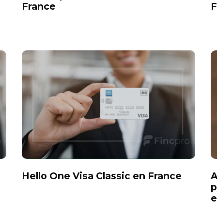
France
F
Hello One Visa Classic en France
A
p
e