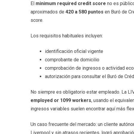
El
minimum required credit score
no es público
aproximados de
420 a 580 puntos
en Buró de Cré
score.
Los requisitos habituales incluyen:
identificación oficial vigente
comprobante de domicilio
comprobación de ingresos o actividad ec
autorización para consultar el Buró de Créd
No siempre es obligatorio estar empleado. La 
employed or 1099 workers
, usando el equival
ingresos variables suelen encontrar aquí más flex
Un caso frecuente del mercado: un cliente autón
Liverpool y sin atrasos recientes, logró aprobació