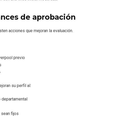
nces de aprobación
isten acciones que mejoran la evaluación.
verpool previo
s
o
oran su perfil al:
o departamental
sean fijos