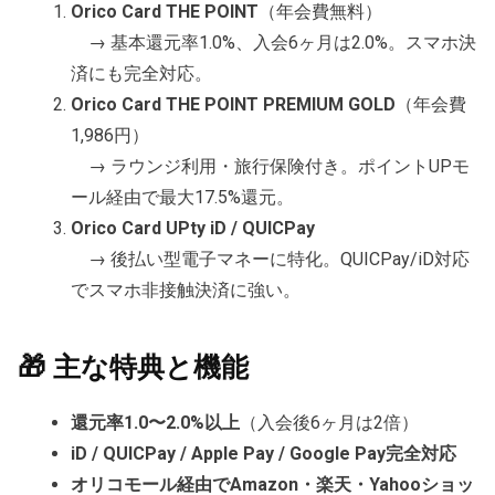
Orico Card THE POINT
（年会費無料）
→ 基本還元率1.0%、入会6ヶ月は2.0%。スマホ決
済にも完全対応。
Orico Card THE POINT PREMIUM GOLD
（年会費
1,986円）
→ ラウンジ利用・旅行保険付き。ポイントUPモ
ール経由で最大17.5%還元。
Orico Card UPty iD / QUICPay
→ 後払い型電子マネーに特化。QUICPay/iD対応
でスマホ非接触決済に強い。
🎁 主な特典と機能
還元率1.0〜2.0%以上
（入会後6ヶ月は2倍）
iD / QUICPay / Apple Pay / Google Pay完全対応
オリコモール経由でAmazon・楽天・Yahooショッ