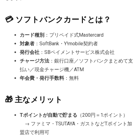
💳 ソフトバンクカードとは？
カード種別
：プリペイド式Mastercard
対象者
：SoftBank・Y!mobile契約者
発行会社
：SBペイメントサービス株式会社
チャージ方法
：銀行口座／ソフトバンクまとめて支
払い／現金チャージ機／ATM
年会費・発行手数料
：無料
🎁 主なメリット
Tポイントが自動で貯まる
（200円＝1ポイント）
→ ファミマ・TSUTAYA・ガストなどTポイント加
盟店で利用可