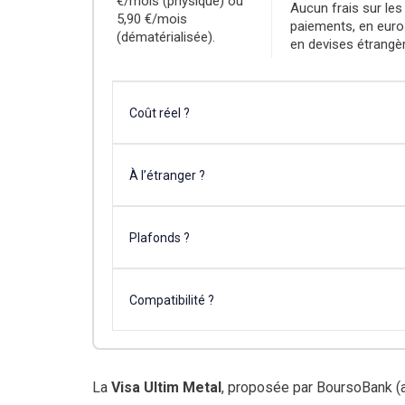
€/mois (physique) ou
Aucun frais sur les
5,90 €/mois
paiements, en eur
(dématérialisée).
en devises étrangè
Coût réel ?
À l’étranger ?
Plafonds ?
Compatibilité ?
La
Visa Ultim Metal
, proposée par BoursoBank (