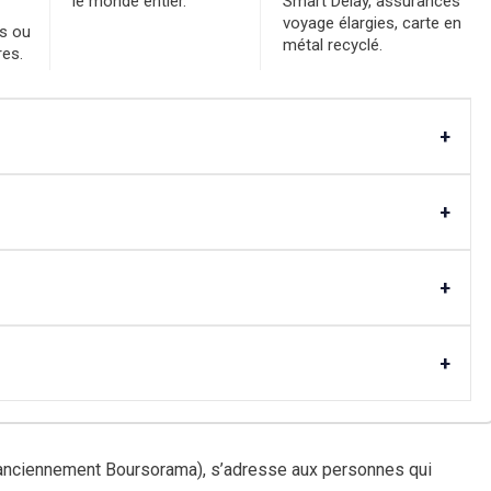
le monde entier.
Smart Delay, assurances
voyage élargies, carte en
os ou
métal recyclé.
res.
+
+
+
+
anciennement Boursorama), s’adresse aux personnes qui