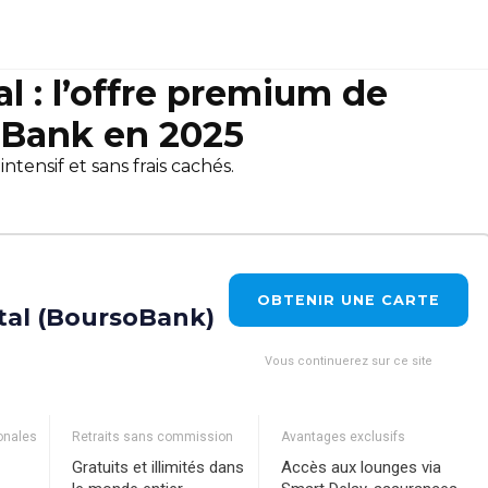
l : l’offre premium de
Bank en 2025
ensif et sans frais cachés.
OBTENIR UNE CARTE
tal (BoursoBank)
Vous continuerez sur ce site
onales
Retraits sans commission
Avantages exclusifs
Gratuits et illimités dans
Accès aux lounges via