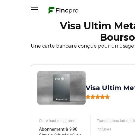
Visa Ultim Meta
Bourso
Une carte bancaire conçue pour un usage int
Visa Ultim Me
Carte haut de gamme
Transactions internati
Abonnement à 9,90
incluses