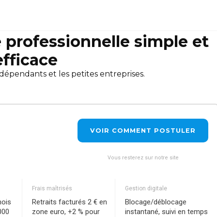
e professionnelle simple et
efficace
dépendants et les petites entreprises.
VOIR COMMENT POSTULER
Vous resterez sur notre site
Frais maîtrisés
Gestion digitale
mois
Retraits facturés 2 € en
Blocage/déblocage
000
zone euro, +2 % pour
instantané, suivi en temps