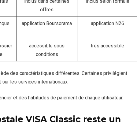
rais
inclus dans certaines
inclus selon formule
offres
anque
application Boursorama
application N26
ossier
accessible sous
très accessible
le
conditions
e des caractéristiques différentes. Certaines privilégient
t sur les services internationaux.
ancier et des habitudes de paiement de chaque utilisateur.
tale VISA Classic reste un