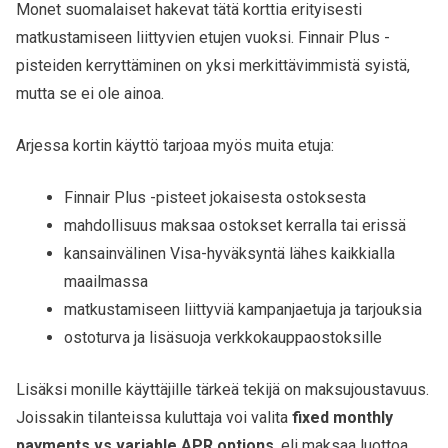
Monet suomalaiset hakevat tätä korttia erityisesti
matkustamiseen liittyvien etujen vuoksi. Finnair Plus -
pisteiden kerryttäminen on yksi merkittävimmistä syistä,
mutta se ei ole ainoa.
Arjessa kortin käyttö tarjoaa myös muita etuja:
Finnair Plus -pisteet jokaisesta ostoksesta
mahdollisuus maksaa ostokset kerralla tai erissä
kansainvälinen Visa-hyväksyntä lähes kaikkialla
maailmassa
matkustamiseen liittyviä kampanjaetuja ja tarjouksia
ostoturva ja lisäsuoja verkkokauppaostoksille
Lisäksi monille käyttäjille tärkeä tekijä on maksujoustavuus.
Joissakin tilanteissa kuluttaja voi valita
fixed monthly
payments vs variable APR options
, eli maksaa luottoa