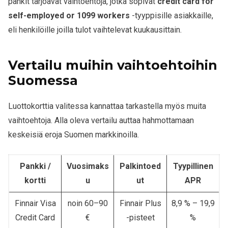
pankit tarjoavat vaihtoehtoja, jotka sopivat
credit card for
self-employed or 1099 workers
-tyyppisille asiakkaille,
eli henkilöille joilla tulot vaihtelevat kuukausittain.
Vertailu muihin vaihtoehtoihin
Suomessa
Luottokorttia valitessa kannattaa tarkastella myös muita
vaihtoehtoja. Alla oleva vertailu auttaa hahmottamaan
keskeisiä eroja Suomen markkinoilla.
Pankki /
Vuosimaks
Palkintoed
Tyypillinen
kortti
u
ut
APR
Finnair Visa
noin 60–90
Finnair Plus
8,9 % – 19,9
Credit Card
€
-pisteet
%