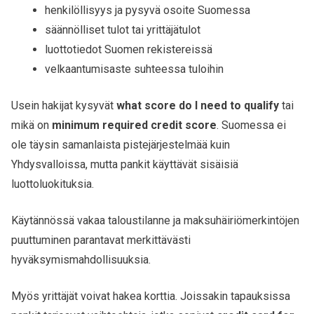
henkilöllisyys ja pysyvä osoite Suomessa
säännölliset tulot tai yrittäjätulot
luottotiedot Suomen rekistereissä
velkaantumisaste suhteessa tuloihin
Usein hakijat kysyvät
what score do I need to qualify
tai
mikä on
minimum required credit score
. Suomessa ei
ole täysin samanlaista pistejärjestelmää kuin
Yhdysvalloissa, mutta pankit käyttävät sisäisiä
luottoluokituksia.
Käytännössä vakaa taloustilanne ja maksuhäiriömerkintöjen
puuttuminen parantavat merkittävästi
hyväksymismahdollisuuksia.
Myös yrittäjät voivat hakea korttia. Joissakin tapauksissa