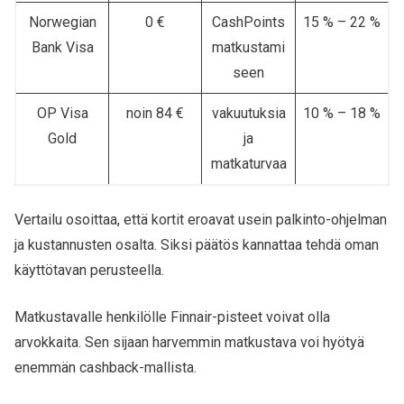
Norwegian
0 €
CashPoints
15 % – 22 %
Bank Visa
matkustami
seen
OP Visa
noin 84 €
vakuutuksia
10 % – 18 %
Gold
ja
matkaturvaa
Vertailu osoittaa, että kortit eroavat usein palkinto-ohjelman
ja kustannusten osalta. Siksi päätös kannattaa tehdä oman
käyttötavan perusteella.
Matkustavalle henkilölle Finnair-pisteet voivat olla
arvokkaita. Sen sijaan harvemmin matkustava voi hyötyä
enemmän cashback-mallista.