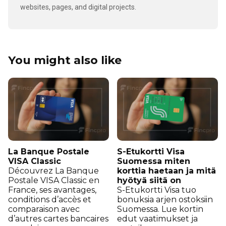
websites, pages, and digital projects.
You might also like
La Banque Postale
S-Etukortti Visa
VISA Classic
Suomessa miten
Découvrez La Banque
korttia haetaan ja mitä
Postale VISA Classic en
hyötyä siitä on
France, ses avantages,
S-Etukortti Visa tuo
conditions d’accès et
bonuksia arjen ostoksiin
comparaison avec
Suomessa. Lue kortin
d’autres cartes bancaires
edut vaatimukset ja