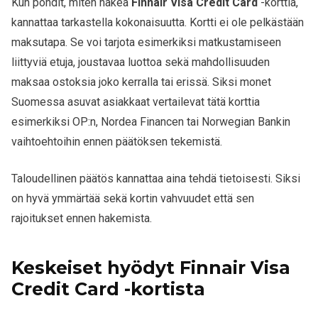
Kun pohdit, miten hakea
Finnair Visa Credit Card
-korttia,
kannattaa tarkastella kokonaisuutta. Kortti ei ole pelkästään
maksutapa. Se voi tarjota esimerkiksi matkustamiseen
liittyviä etuja, joustavaa luottoa sekä mahdollisuuden
maksaa ostoksia joko kerralla tai erissä. Siksi monet
Suomessa asuvat asiakkaat vertailevat tätä korttia
esimerkiksi OP:n, Nordea Financen tai Norwegian Bankin
vaihtoehtoihin ennen päätöksen tekemistä.
Taloudellinen päätös kannattaa aina tehdä tietoisesti. Siksi
on hyvä ymmärtää sekä kortin vahvuudet että sen
rajoitukset ennen hakemista.
Keskeiset hyödyt Finnair Visa
Credit Card -kortista