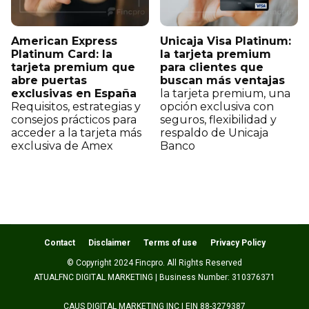
American Express
Unicaja Visa Platinum:
Platinum Card: la
la tarjeta premium
tarjeta premium que
para clientes que
abre puertas
buscan más ventajas
exclusivas en España
la tarjeta premium, una
Requisitos, estrategias y
opción exclusiva con
consejos prácticos para
seguros, flexibilidad y
acceder a la tarjeta más
respaldo de Unicaja
exclusiva de Amex
Banco
Contact
Disclaimer
Terms of use
Privacy Policy
© Copyright 2024 Fincpro. All Rights Reserved
ATUALFNC DIGITAL MARKETING | Business Number: 310376371
CAUS DIGITAL MARKETING INC | EIN 88-3279387