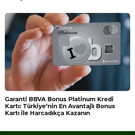
Garanti BBVA Bonus Platinum Kredi
Kartı: Türkiye’nin En Avantajlı Bonus
Kartı ile Harcadıkça Kazanın