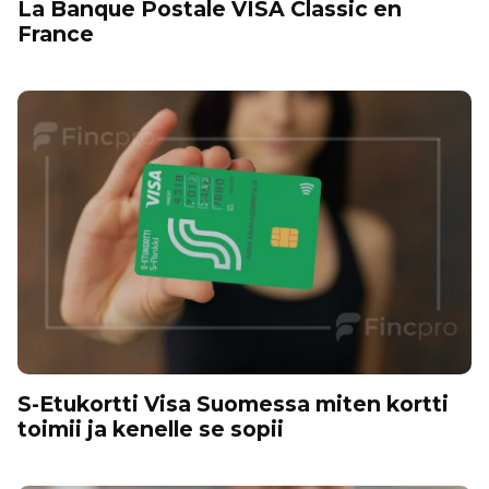
La Banque Postale VISA Classic en
France
S-Etukortti Visa Suomessa miten kortti
toimii ja kenelle se sopii