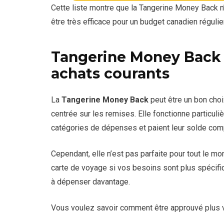
importants.
Cette liste montre que la Tangerine Money Back n’
servent mieux aux gens qui paient à temps. U
principales changent entre l’épicerie, l’essen
Au quotidien, Tangerine se défend très bien. 
adaptée pour rembourser une dette.
être très efficace pour un budget canadien régulie
gratuite et utile dans plusieurs catégories.
Cependant, Simplii et BMO proposent aussi ré
à débloquer une catégorie bonifiée suppléme
que Tangerine ne domine pas toujours ce cri
Tangerine reste donc intéressante avec une g
que le financement prolongé.
Tangerine Money Back 
Face à Simplii, elle gagne en flexibilité. Fa
Son avantage se mesure plutôt sur la personna
pas à l’épicerie. Face aux cartes premium, elle
achats courants
éléments peuvent compter davantage qu’une
La
Tangerine Money Back
peut être un bon choi
centrée sur les remises. Elle fonctionne particul
catégories de dépenses et paient leur solde com
Cependant, elle n’est pas parfaite pour tout le 
carte de voyage si vos besoins sont plus spécifiq
à dépenser davantage.
Vous voulez savoir comment être approuvé plus v