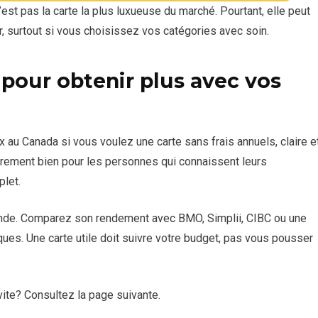
est pas la carte la plus luxueuse du marché. Pourtant, elle peut
ne carte à faible taux ou une marge de crédit peut être plus
ce, les factures ou les achats courants.
Elle parle aux personnes qui veulent une carte simple,
r, surtout si vous choisissez vos catégories avec soin.
 Le dépôt dans un compte d’épargne Tangerine peut aussi aider
gulièrement des offres de bienvenue fortes. Cela signifie
ntaire, selon les conditions du programme.
tère selon la période de demande.
estion disciplinée. Elle récompense mieux l’usage courant
pour obtenir plus avec vos
ce à BMO, elle gagne surtout quand vos dépenses ne se limitent
lisation, la simplicité et l’absence de frais annuels. Ces
 gagne sur la simplicité et les frais.
 prime temporaire.
x au Canada si vous voulez une carte sans frais annuels, claire e
ièrement bien pour les personnes qui connaissent leurs
plet.
monde. Comparez son rendement avec BMO, Simplii, CIBC ou une
ues. Une carte utile doit suivre votre budget, pas vous pousser
ite? Consultez la page suivante.