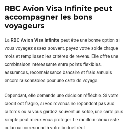
dépenses dans les premiers mois et une autre du premier
RBC Avion Visa Infinite peut
anniversaire. Donc, la valeur complète ne se gagne pas
Face à une carte avec remises en argent, la valeur est
forcément dès l’approbation.
accompagner les bons
moins immédiate, mais parfois plus intéressante pour un
voyageurs
voyageur organisé. Pour une personne qui voyage
rarement, l’avantage devient moins évident. Pour un
utilisateur qui planifie bien ses échanges, le potentiel reste
La
RBC Avion Visa Infinite
peut être une bonne option si
solide.
vous voyagez assez souvent, payez votre solde chaque
mois et remplissez les critères de revenu. Elle offre une
combinaison intéressante entre points flexibles,
assurances, reconnaissance bancaire et frais annuels
encore raisonnables pour une carte de voyage.
Cependant, elle demande une décision réfléchie. Si votre
crédit est fragile, si vos revenus ne répondent pas aux
critères ou si vous gardez souvent un solde, une carte plus
simple peut mieux vous protéger. Le meilleur choix reste
celui qui correspond à votre budget réel.