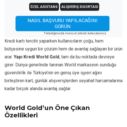
ÖZEL ASISTANS
ALIŞVERIŞ SIGORTASI
NASIL BAŞVURU YAPILACAĞINI
GÖRÜN
Tıkladığınızda mevcut sitede kalacaksınız
Kredi kartı tercihi yaparken kullanıcıların çoğu, hem
bütçesine uygun bir çözüm hem de avantaj sağlayan bir ürün
arar.
Yapı Kredi World Gold
, tam da bu noktada devreye
girer. Dünya genelinde tanınan World markasının sunduğu
güvenilirlik ile Türkiye’nin en geniş üye işyeri ağını
birleştiren kart, günlük alışverişlerden seyahat harcamalarına
kadar birçok alanda avantaj sağlar.
World Gold’un Öne Çıkan
Özellikleri