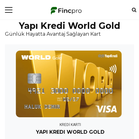
Yapı Kredi World Gold
Günlük Hayatta Avantaj Sağlayan Kart
KREDİ KARTI
YAPI KREDI WORLD GOLD