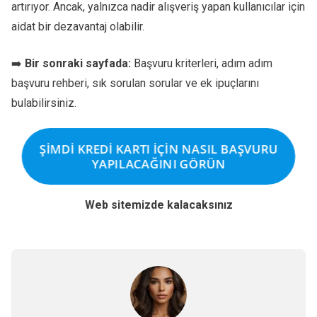
artırıyor. Ancak, yalnızca nadir alışveriş yapan kullanıcılar için
aidat bir dezavantaj olabilir.
➡️
Bir sonraki sayfada:
Başvuru kriterleri, adım adım
başvuru rehberi, sık sorulan sorular ve ek ipuçlarını
bulabilirsiniz.
ŞİMDİ KREDİ KARTI İÇİN NASIL BAŞVURU
YAPILACAĞINI GÖRÜN
Web sitemizde kalacaksınız