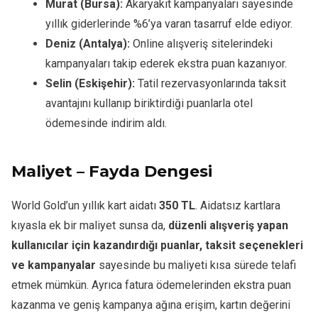
Murat (Bursa):
Akaryakıt kampanyaları sayesinde
yıllık giderlerinde %6’ya varan tasarruf elde ediyor.
Deniz (Antalya):
Online alışveriş sitelerindeki
kampanyaları takip ederek ekstra puan kazanıyor.
Selin (Eskişehir):
Tatil rezervasyonlarında taksit
avantajını kullanıp biriktirdiği puanlarla otel
ödemesinde indirim aldı.
Maliyet – Fayda Dengesi
World Gold’un yıllık kart aidatı
350 TL
. Aidatsız kartlara
kıyasla ek bir maliyet sunsa da,
düzenli alışveriş yapan
kullanıcılar için kazandırdığı puanlar, taksit seçenekleri
ve kampanyalar
sayesinde bu maliyeti kısa sürede telafi
etmek mümkün. Ayrıca fatura ödemelerinden ekstra puan
kazanma ve geniş kampanya ağına erişim, kartın değerini