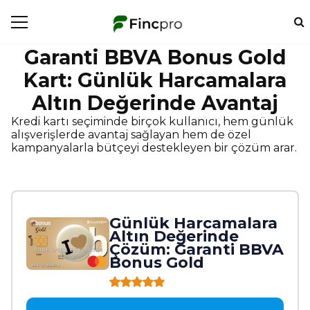
Garanti BBVA Bonus Gold
Kart: Günlük Harcamalara
Altın Değerinde Avantaj
Kredi kartı seçiminde birçok kullanıcı, hem günlük
alışverişlerde avantaj sağlayan hem de özel
kampanyalarla bütçeyi destekleyen bir çözüm arar.
Günlük Harcamalara
Altın Değerinde
Çözüm: Garanti BBVA
Bonus Gold