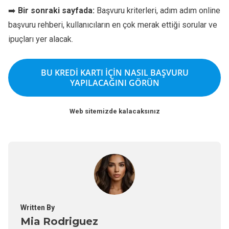
➡️
Bir sonraki sayfada:
Başvuru kriterleri, adım adım online
başvuru rehberi, kullanıcıların en çok merak ettiği sorular ve
ipuçları yer alacak.
BU KREDİ KARTI İÇİN NASIL BAŞVURU
YAPILACAĞINI GÖRÜN
Web sitemizde kalacaksınız
Written By
Mia Rodriguez