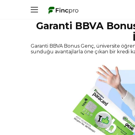
Garanti BBVA Bonus
Garanti BBVA Bonus Genç, üniversite öğrenci
sunduğu avantajlarla öne çıkan bir kredi ka