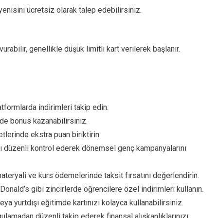
 yenisini ücretsiz olarak talep edebilirsiniz.
bilir, genellikle düşük limitli kart verilerek başlanır.
atformlarda indirimleri takip edin.
de bonus kazanabilirsiniz.
lerinde ekstra puan biriktirin.
 düzenli kontrol ederek dönemsel genç kampanyalarını
ateryali ve kurs ödemelerinde taksit fırsatını değerlendirin.
onald’s gibi zincirlerde öğrencilere özel indirimleri kullanın.
a yurtdışı eğitimde kartınızı kolayca kullanabilirsiniz.
lamadan düzenli takip ederek finansal alışkanlıklarınızı