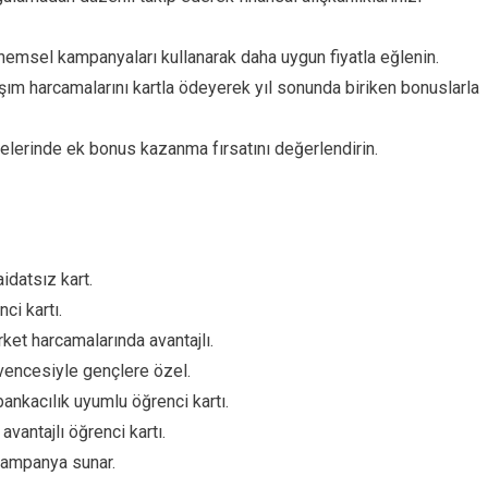
nemsel kampanyaları kullanarak daha uygun fiyatla eğlenin.
ım harcamalarını kartla ödeyerek yıl sonunda biriken bonuslarla
erinde ek bonus kazanma fırsatını değerlendirin.
idatsız kart.
ci kartı.
et harcamalarında avantajlı.
encesiyle gençlere özel.
ankacılık uyumlu öğrenci kartı.
 avantajlı öğrenci kartı.
 kampanya sunar.