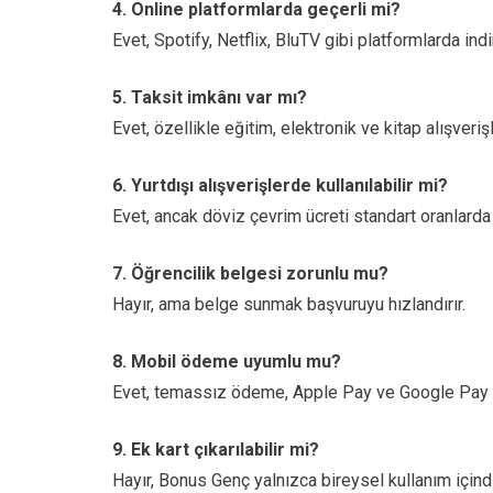
4. Online platformlarda geçerli mi?
Evet, Spotify, Netflix, BluTV gibi platformlarda ind
5. Taksit imkânı var mı?
Evet, özellikle eğitim, elektronik ve kitap alışverişl
6. Yurtdışı alışverişlerde kullanılabilir mi?
Evet, ancak döviz çevrim ücreti standart oranlarda 
7. Öğrencilik belgesi zorunlu mu?
Hayır, ama belge sunmak başvuruyu hızlandırır.
8. Mobil ödeme uyumlu mu?
Evet, temassız ödeme, Apple Pay ve Google Pay i
9. Ek kart çıkarılabilir mi?
Hayır, Bonus Genç yalnızca bireysel kullanım içindi