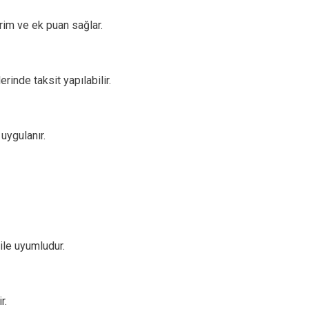
irim ve ek puan sağlar.
erinde taksit yapılabilir.
uygulanır.
le uyumludur.
r.