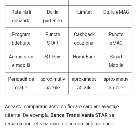
Rate fără
Da, la
Limitat
Da, la eMAG
dobândă
parteneri
Program
Puncte
Cashback
Puncte
fidelitate
STAR
ocazional
eMAG
Administrar
BT Pay
HomeBank
Smart
e mobilă
Mobile
Perioadă de
aproximativ
aproximativ
aproximativ
grație
55 zile
55 zile
55 zile
Această comparație arată că fiecare card are avantaje
diferite. De exemplu,
Banca Transilvania STAR
se
remarcă prin rețeaua mare de comercianți parteneri.