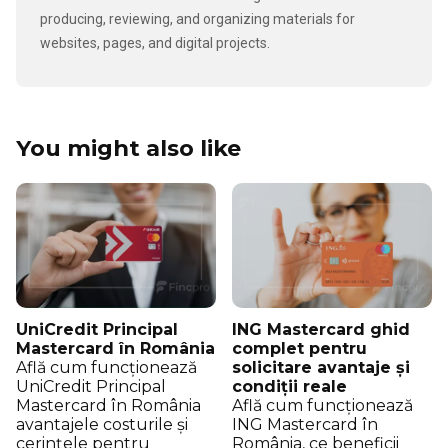
producing, reviewing, and organizing materials for
websites, pages, and digital projects.
You might also like
UniCredit Principal
ING Mastercard ghid
Mastercard în România
complet pentru
Află cum funcționează
solicitare avantaje și
UniCredit Principal
condiții reale
Mastercard în România
Află cum funcționează
avantajele costurile și
ING Mastercard în
cerințele pentru
România, ce beneficii