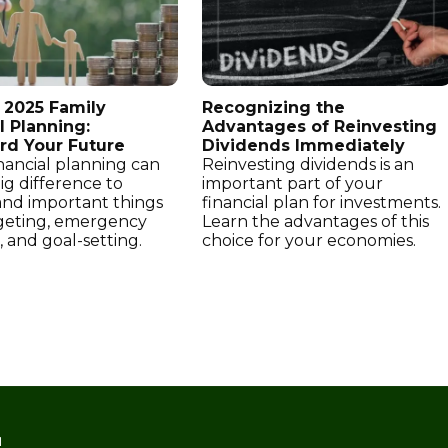
 2025 Family
Recognizing the
l Planning:
Advantages of Reinvesting
rd Your Future
Dividends Immediately
nancial planning can
Reinvesting dividends is an
ig difference to
important part of your
nd important things
financial plan for investments.
geting, emergency
Learn the advantages of this
 and goal-setting.
choice for your economies.
1