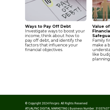
Ways to Pay Off Debt
Value of
Investigate ways to boost your
Financia
income, think about how to
Safegua
pay off debt, and identify the
Family fi
factors that influence your
make a b
financial objectives.
understa
like bud
planning,
© Copyright 2024 Fincpro. All Rights Reserved
ATUALFNC DIGITAL MARKETING | Business Number: 31037637