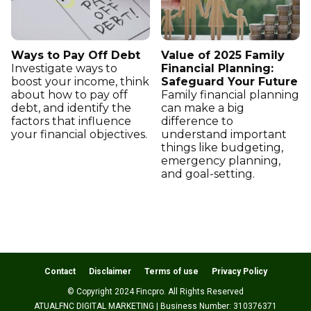
Ways to Pay Off Debt
Value of 2025 Family
Investigate ways to
Financial Planning:
boost your income, think
Safeguard Your Future
about how to pay off
Family financial planning
debt, and identify the
can make a big
factors that influence
difference to
your financial objectives.
understand important
things like budgeting,
emergency planning,
and goal-setting.
Contact
Disclaimer
Terms of use
Privacy Policy
© Copyright 2024 Fincpro. All Rights Reserved
ATUALFNC DIGITAL MARKETING | Business Number: 310376371