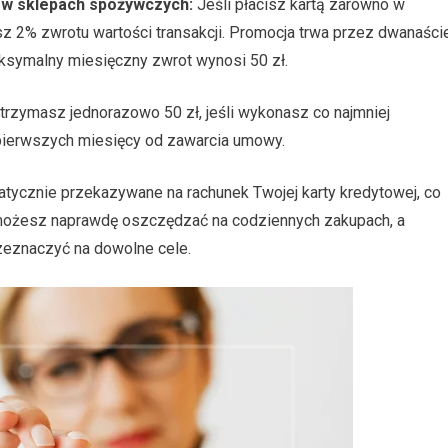
 w sklepach spożywczych:
Jeśli płacisz kartą zarówno w
asz 2% zwrotu wartości transakcji. Promocja trwa przez dwanaści
ksymalny miesięczny zwrot wynosi 50 zł.
rzymasz jednorazowo 50 zł, jeśli wykonasz co najmniej
h pierwszych miesięcy od zawarcia umowy.
tycznie przekazywane na rachunek Twojej karty kredytowej, co
 możesz naprawdę oszczędzać na codziennych zakupach, a
zeznaczyć na dowolne cele.