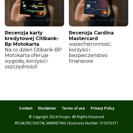
Recenzja karty
Recenzja Cardina
kredytowej Citibank-
Mastercard
Bp Motokarta
wszechstronność,
Na co dzień Citibank-BP
korzyści i
Motokarta oferuje
bezpieczeństwo
wygodę, korzyści i
finansowe
oszczędności!
Contact
Disclaimer
Terms of use
Privacy Policy
© Copyright 2024 Fincpro. All Rights Reserved
ATUALFNC DIGITAL MARKETING | Business Number: 310376371