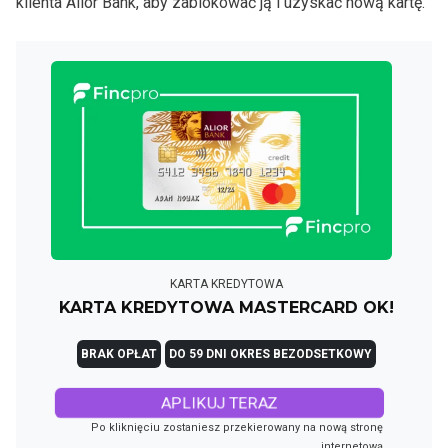
klienta Alior Bank, aby zablokować ją i uzyskać nową kartę.
KARTA KREDYTOWA
KARTA KREDYTOWA MASTERCARD OK!
BRAK OPŁAT
DO 59 DNI OKRES BEZODSETKOWY
APLIKUJ TERAZ
Po kliknięciu zostaniesz przekierowany na nową stronę
internetową