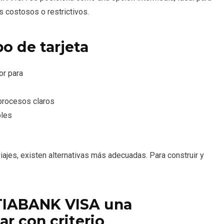
 costosos o restrictivos.
po de tarjeta
r para
 procesos claros
bles
jes, existen alternativas más adecuadas. Para construir y
TIABANK VISA una
r con criterio