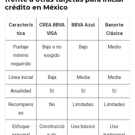
crédito en México
Caracterís
CREA BBVA
BBVA Azul
Banorte
tica
VISA
Clásica
Puntaje
Bajo o no
Bajo
Medio
mínimo
exigido
requerido
Línea inicial
Baja
Media
Media
Anualidad
Sí
Sí
Sí
Recompens
No
Limitadas
Limitadas
as
Enfoque
Construcció
Uso básico
Uso
principal
n de
tradicional