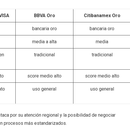
VISA
BBVA Oro
Citibanamex Oro
bancaria oro
bancaria oro
media a alta
media
en
tradicional
tradicional
to
score medio alto
score medio alto
ato
uso general
uso general
ca por su atención regional y la posibilidad de negociar
en procesos más estandarizados.