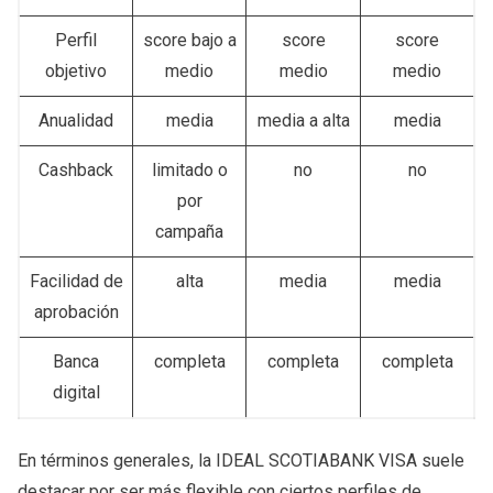
Perfil
score bajo a
score
score
objetivo
medio
medio
medio
Anualidad
media
media a alta
media
Cashback
limitado o
no
no
por
campaña
Facilidad de
alta
media
media
aprobación
Banca
completa
completa
completa
digital
En términos generales, la IDEAL SCOTIABANK VISA suele
destacar por ser más flexible con ciertos perfiles de