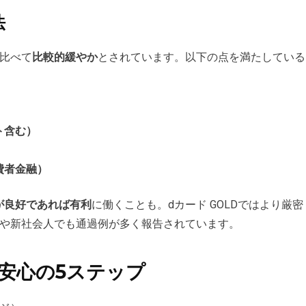
法
比べて
比較的緩やか
とされています。以下の点を満たしている
ト含む）
費者金融）
が良好であれば有利
に働くことも。dカード GOLDではより厳密
生や新社会人でも通過例が多く報告されています。
安心の5ステップ