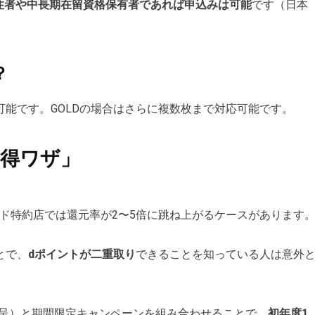
住者や中長期在留資格保有者であれば申込みは可能
です（日本
？
可能です。GOLDの場合はさらに複数枚まで対応可能です。
得ワザ」
ド特約店では還元率が2〜5倍に跳ね上がるケースがあります
とで、
dポイントが二重取り
できることを知っている人は意外
ト進呈）と期間限定キャンペーンを組み合わせることで、
初年度1