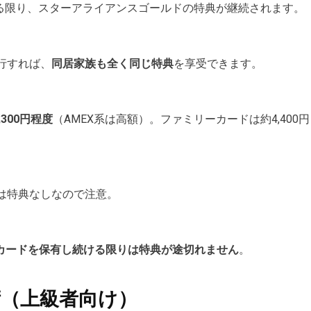
する限り、スターアライアンスゴールドの特典が継続されます。
行すれば、
同居家族も全く同じ特典
を享受できます。
6,300円程度
（AMEX系は高額）。ファミリーカードは約4,400円
は特典なしなので注意。
Cカードを保有し続ける限りは特典が途切れません
。
用術（上級者向け）