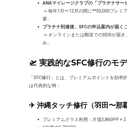
ANAマイレージクラブの「プラチナサー
→ 毎年1月〜12月の間に**50,000プレ
要。
プラチナ到達後、SFCの申込案内が届く
→ オンラインまたは郵送での招待が届き、そ
み。
🛫 実践的なSFC修行のモ
「SFC修行」とは、プレミアムポイントを効率
は代表的な例：
✈ 沖縄タッチ修行（羽田〜那
プレミアムクラス利用：片道2,860PP × 2