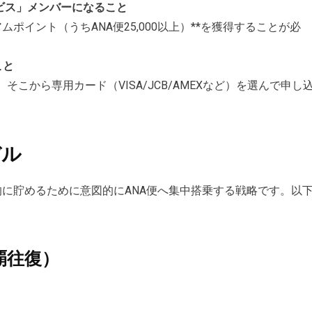
ビス」メンバーになること
ミアムポイント（うちANA便25,000以上）**を獲得することが必
こと
こから専用カード（VISA/JCB/AMEXなど）を選んで申し
デル
的に貯めるために意図的にANA便へ集中搭乗する戦略です。以
覇往復）