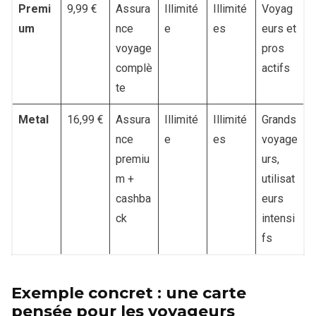
Premi
9,99 €
Assura
Illimité
Illimité
Voyag
um
nce
e
es
eurs et
voyage
pros
complè
actifs
te
Metal
16,99 €
Assura
Illimité
Illimité
Grands
nce
e
es
voyage
premiu
urs,
m +
utilisat
cashba
eurs
ck
intensi
fs
Exemple concret : une carte
pensée pour les voyageurs