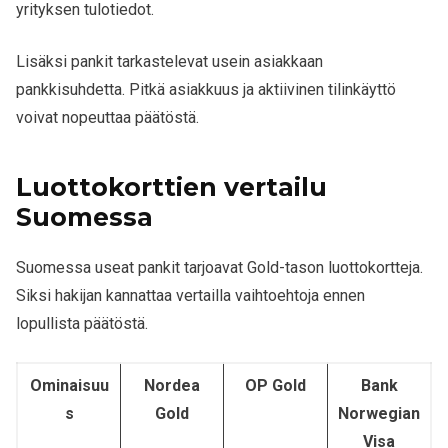
yrityksen tulotiedot.
Lisäksi pankit tarkastelevat usein asiakkaan
pankkisuhdetta. Pitkä asiakkuus ja aktiivinen tilinkäyttö
voivat nopeuttaa päätöstä.
Luottokorttien vertailu
Suomessa
Suomessa useat pankit tarjoavat Gold-tason luottokortteja.
Siksi hakijan kannattaa vertailla vaihtoehtoja ennen
lopullista päätöstä.
Ominaisuu
Nordea
OP Gold
Bank
s
Gold
Norwegian
Visa