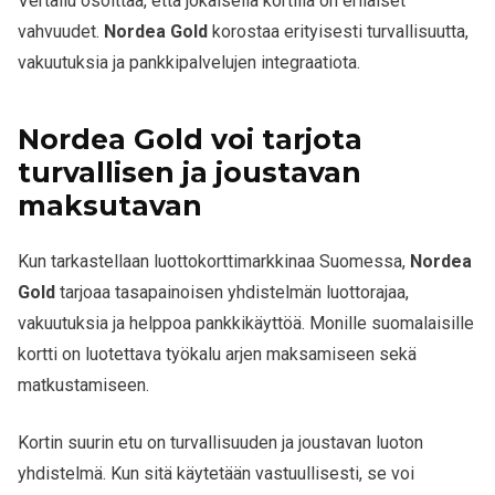
Vertailu osoittaa, että jokaisella kortilla on erilaiset
vahvuudet.
Nordea Gold
korostaa erityisesti turvallisuutta,
vakuutuksia ja pankkipalvelujen integraatiota.
Nordea Gold voi tarjota
turvallisen ja joustavan
maksutavan
Kun tarkastellaan luottokorttimarkkinaa Suomessa,
Nordea
Gold
tarjoaa tasapainoisen yhdistelmän luottorajaa,
vakuutuksia ja helppoa pankkikäyttöä. Monille suomalaisille
kortti on luotettava työkalu arjen maksamiseen sekä
matkustamiseen.
Kortin suurin etu on turvallisuuden ja joustavan luoton
yhdistelmä. Kun sitä käytetään vastuullisesti, se voi