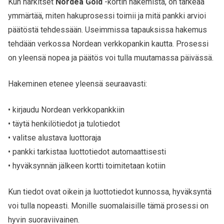
Kun harkitset
Nordea Gold
-kortin hakemista, on tärkeää
ymmärtää, miten hakuprosessi toimii ja mitä pankki arvioi
päätöstä tehdessään. Useimmissa tapauksissa hakemus
tehdään verkossa Nordean verkkopankin kautta. Prosessi
on yleensä nopea ja päätös voi tulla muutamassa päivässä.
Hakeminen etenee yleensä seuraavasti:
• kirjaudu Nordean verkkopankkiin
• täytä henkilötiedot ja tulotiedot
• valitse alustava luottoraja
• pankki tarkistaa luottotiedot automaattisesti
• hyväksynnän jälkeen kortti toimitetaan kotiin
Kun tiedot ovat oikein ja luottotiedot kunnossa, hyväksyntä
voi tulla nopeasti. Monille suomalaisille tämä prosessi on
hyvin suoraviivainen.