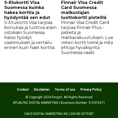
S-Etukortti Visa
Finnair Visa Credit
Suomessa kuinka
Card Suomessa
hakea korttia ja
matkustajan
hyödyntää sen edut
luottokortti pisteillä
S-Etukortti Visa tarjoaa
Finnair Visa Credit Card
bonuksia ja luottoa arjen
tarjoaa Finnair Plus -
ostoksiin Suomessa.
pisteitä ja
Katso hyödyt
matkavakuutuksen. Lue
vaatimukset ja vertailu
miten kortti toimii ja mitä
ennen kuin haet korttia.
ehtoja hyväksyntä
Suomessa vaatii.
Contact
Disclaimer
Terms of use
Privacy Policy
© Copyright 2024 Fincpro. All Rights Reserved
ATUALFNC DIGITAL MARKETING | Business Number: 310376371
CAUS DIGITAL MARKETING INC | EIN 88-3279387