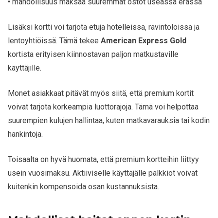
• mahdollisuus maksaa suuremmat ostot useassa erässä
Lisäksi kortti voi tarjota etuja hotelleissa, ravintoloissa ja
lentoyhtiöissä. Tämä tekee
American Express Gold
kortista erityisen kiinnostavan paljon matkustaville
käyttäjille.
Monet asiakkaat pitävät myös siitä, että premium kortit
voivat tarjota korkeampia luottorajoja. Tämä voi helpottaa
suurempien kulujen hallintaa, kuten matkavarauksia tai kodin
hankintoja.
Toisaalta on hyvä huomata, että premium kortteihin liittyy
usein vuosimaksu. Aktiiviselle käyttäjälle palkkiot voivat
kuitenkin kompensoida osan kustannuksista.