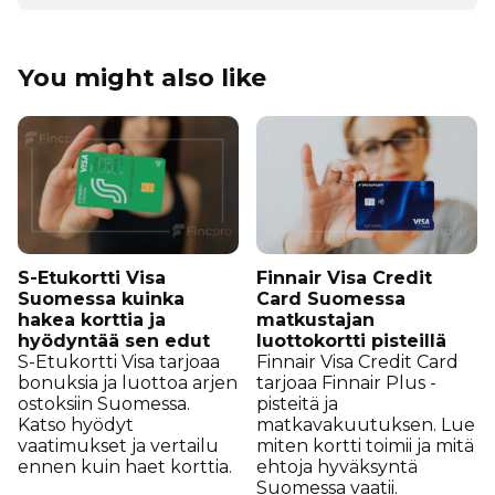
You might also like
S-Etukortti Visa
Finnair Visa Credit
Suomessa kuinka
Card Suomessa
hakea korttia ja
matkustajan
hyödyntää sen edut
luottokortti pisteillä
S-Etukortti Visa tarjoaa
Finnair Visa Credit Card
bonuksia ja luottoa arjen
tarjoaa Finnair Plus -
ostoksiin Suomessa.
pisteitä ja
Katso hyödyt
matkavakuutuksen. Lue
vaatimukset ja vertailu
miten kortti toimii ja mitä
ennen kuin haet korttia.
ehtoja hyväksyntä
Suomessa vaatii.