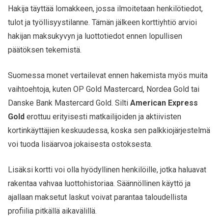
Hakija täyttää lomakkeen, jossa ilmoitetaan henkilötiedot,
tulot ja työllisyystilanne. Tämän jälkeen korttiyhtiö arvioi
hakijan maksukyvyn ja luottotiedot ennen lopullisen
päätöksen tekemistä.
Suomessa monet vertailevat ennen hakemista myös muita
vaihtoehtoja, kuten OP Gold Mastercard, Nordea Gold tai
Danske Bank Mastercard Gold. Silti
American Express
Gold
erottuu erityisesti matkailijoiden ja aktiivisten
kortinkäyttäjien keskuudessa, koska sen palkkiojärjestelmä
voi tuoda lisäarvoa jokaisesta ostoksesta.
Lisäksi kortti voi olla hyödyllinen henkilöille, jotka haluavat
rakentaa vahvaa luottohistoriaa. Säännöllinen käyttö ja
ajallaan maksetut laskut voivat parantaa taloudellista
profiilia pitkällä aikavälillä.