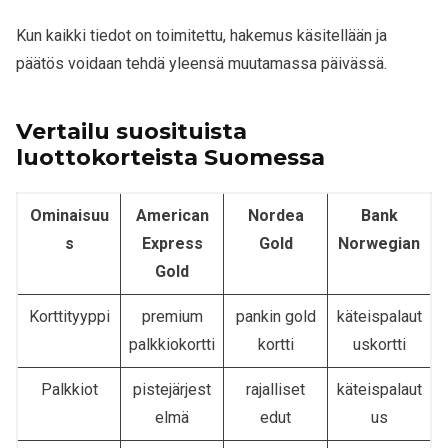
Kun kaikki tiedot on toimitettu, hakemus käsitellään ja
päätös voidaan tehdä yleensä muutamassa päivässä.
Vertailu suosituista
luottokorteista Suomessa
Ominaisuu
American
Nordea
Bank
s
Express
Gold
Norwegian
Gold
Korttityyppi
premium
pankin gold
käteispalaut
palkkiokortti
kortti
uskortti
Palkkiot
pistejärjest
rajalliset
käteispalaut
elmä
edut
us