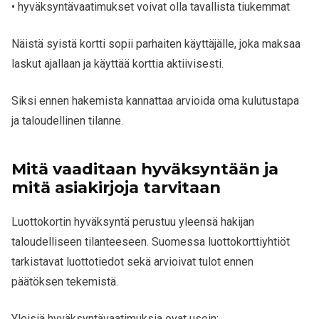
• hyväksyntävaatimukset voivat olla tavallista tiukemmat
Näistä syistä kortti sopii parhaiten käyttäjälle, joka maksaa
laskut ajallaan ja käyttää korttia aktiivisesti.
Siksi ennen hakemista kannattaa arvioida oma kulutustapa
ja taloudellinen tilanne.
Mitä vaaditaan hyväksyntään ja
mitä asiakirjoja tarvitaan
Luottokortin hyväksyntä perustuu yleensä hakijan
taloudelliseen tilanteeseen. Suomessa luottokorttiyhtiöt
tarkistavat luottotiedot sekä arvioivat tulot ennen
päätöksen tekemistä.
Yleisiä hyväksyntävaatimuksia ovat usein: