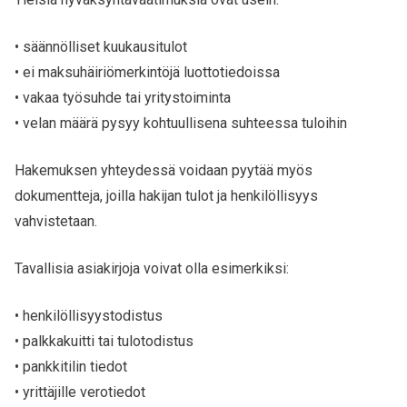
• säännölliset kuukausitulot
• ei maksuhäiriömerkintöjä luottotiedoissa
• vakaa työsuhde tai yritystoiminta
• velan määrä pysyy kohtuullisena suhteessa tuloihin
Hakemuksen yhteydessä voidaan pyytää myös
dokumentteja, joilla hakijan tulot ja henkilöllisyys
vahvistetaan.
Tavallisia asiakirjoja voivat olla esimerkiksi:
• henkilöllisyystodistus
• palkkakuitti tai tulotodistus
• pankkitilin tiedot
• yrittäjille verotiedot