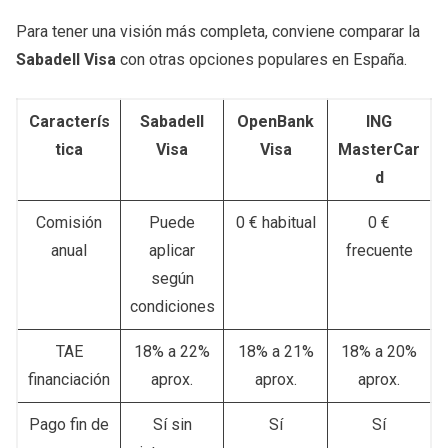
Para tener una visión más completa, conviene comparar la
Sabadell Visa
con otras opciones populares en España.
Caracterís
Sabadell
OpenBank
ING
tica
Visa
Visa
MasterCar
d
Comisión
Puede
0 € habitual
0 €
anual
aplicar
frecuente
según
condiciones
TAE
18% a 22%
18% a 21%
18% a 20%
financiación
aprox.
aprox.
aprox.
Pago fin de
Sí sin
Sí
Sí