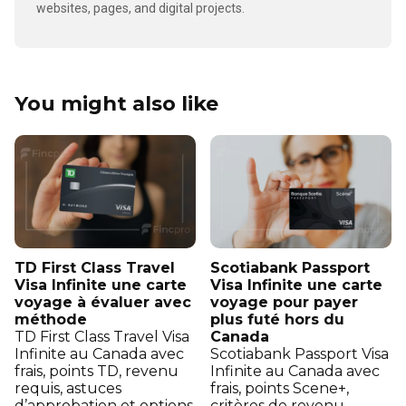
websites, pages, and digital projects.
You might also like
TD First Class Travel
Scotiabank Passport
Visa Infinite une carte
Visa Infinite une carte
voyage à évaluer avec
voyage pour payer
méthode
plus futé hors du
TD First Class Travel Visa
Canada
Infinite au Canada avec
Scotiabank Passport Visa
frais, points TD, revenu
Infinite au Canada avec
requis, astuces
frais, points Scene+,
d’approbation et options
critères de revenu,