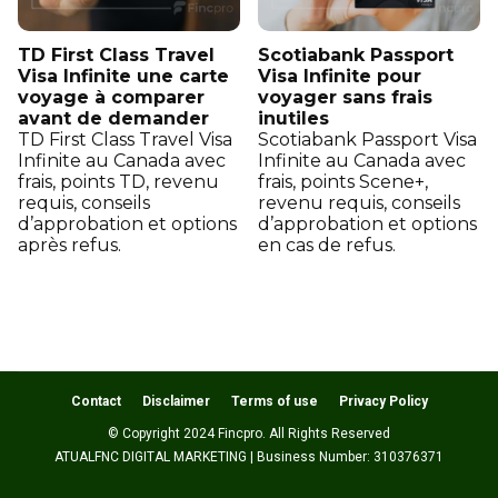
TD First Class Travel
Scotiabank Passport
Visa Infinite une carte
Visa Infinite pour
voyage à comparer
voyager sans frais
avant de demander
inutiles
TD First Class Travel Visa
Scotiabank Passport Visa
Infinite au Canada avec
Infinite au Canada avec
frais, points TD, revenu
frais, points Scene+,
requis, conseils
revenu requis, conseils
d’approbation et options
d’approbation et options
après refus.
en cas de refus.
Contact
Disclaimer
Terms of use
Privacy Policy
© Copyright 2024 Fincpro. All Rights Reserved
ATUALFNC DIGITAL MARKETING | Business Number: 310376371