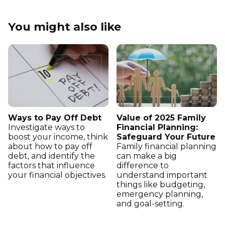
You might also like
Ways to Pay Off Debt
Value of 2025 Family
Investigate ways to
Financial Planning:
boost your income, think
Safeguard Your Future
about how to pay off
Family financial planning
debt, and identify the
can make a big
factors that influence
difference to
your financial objectives.
understand important
things like budgeting,
emergency planning,
and goal-setting.