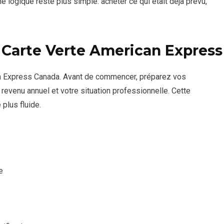
nne logique reste plus simple: acheter ce qui était déjà prévu,
a
Carte Verte
American Express
can Express Canada. Avant de commencer, préparez vos
evenu annuel et votre situation professionnelle. Cette
 plus fluide.
e